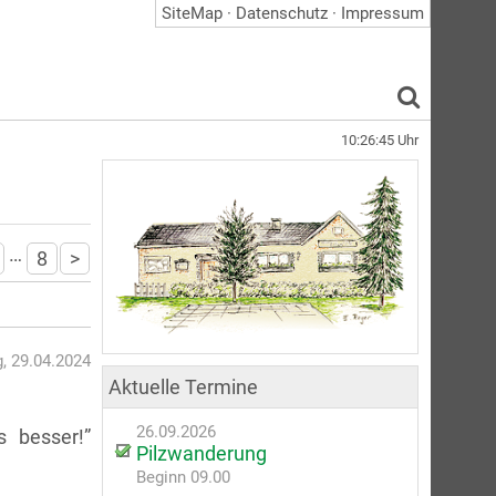
SiteMap
·
Datenschutz
·
Impressum
10:26:45
Uhr
…
8
>
, 29.04.2024
Aktuelle Termine
26.09.2026
s besser!”
Pilzwanderung
Beginn 09.00