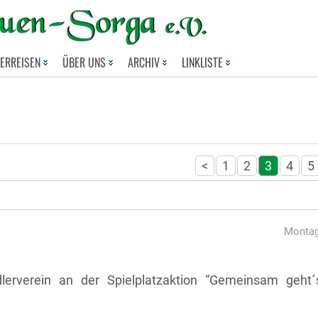
LERREISEN
ÜBER UNS
ARCHIV
LINKLISTE
<
1
2
3
4
5
Montag
lerverein an der Spielplatzaktion “Gemeinsam geht´