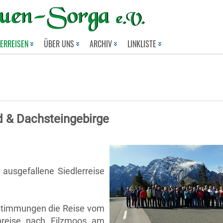
LERREISEN
ÜBER UNS
ARCHIV
LINKLISTE
d & Dachsteingebirge
ausgefallene Siedlerreise
estimmungen die Reise vom
Anreise nach Filzmoos am