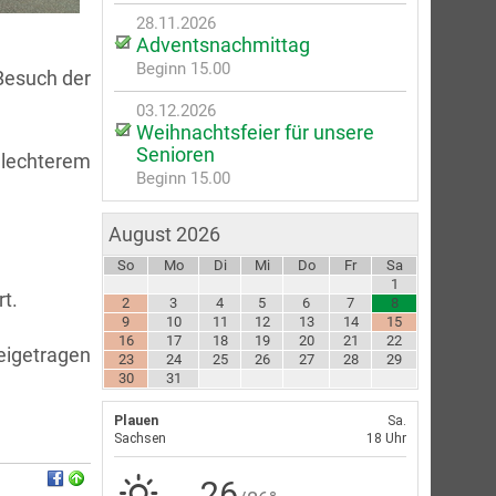
28.11.2026
Adventsnachmittag
Beginn 15.00
Besuch der
03.12.2026
Weihnachtsfeier für unsere
Senioren
hlechterem
Beginn 15.00
August 2026
So
Mo
Di
Mi
Do
Fr
Sa
1
rt.
2
3
4
5
6
7
8
9
10
11
12
13
14
15
16
17
18
19
20
21
22
eigetragen
23
24
25
26
27
28
29
30
31