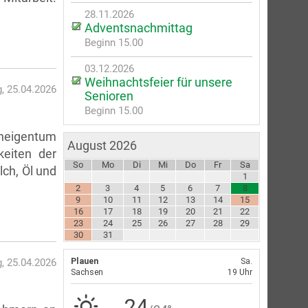
28.11.2026
Adventsnachmittag
Beginn 15.00
03.12.2026
Weihnachtsfeier für unsere
, 25.04.2026
Senioren
Beginn 15.00
hneigentum
August 2026
keiten der
So
Mo
Di
Mi
Do
Fr
Sa
ch, Öl und
1
2
3
4
5
6
7
8
9
10
11
12
13
14
15
16
17
18
19
20
21
22
23
24
25
26
27
28
29
30
31
, 25.04.2026