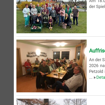
Am 18.04
der Spie
Auffris
An der S
2026 nah
Petzold 
...
»
Deta