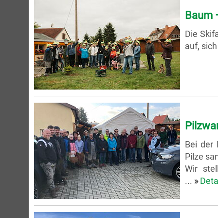
Baum –
Die Skif
auf, sic
Pilzwa
Bei der 
Pilze s
Wir ste
...
»
Deta