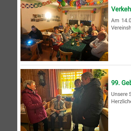
Verkeh
Am 14.0
Vereinsh
99. Ge
Unsere S
Herzlich