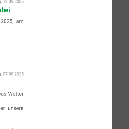
g, 12.09.2025
abei
9.2025, am
, 07.08.2025
Das Wetter
er unsere