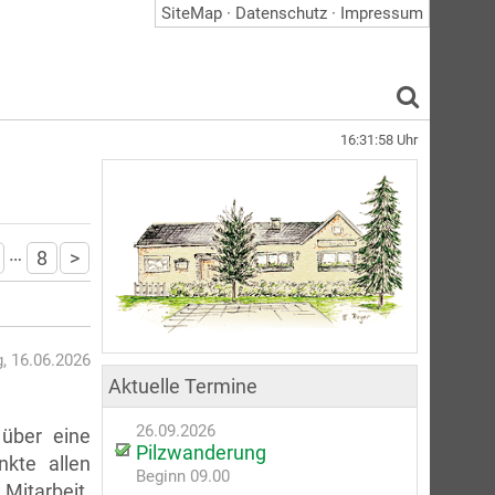
SiteMap
·
Datenschutz
·
Impressum
16:31:59
Uhr
…
8
>
, 16.06.2026
Aktuelle Termine
26.09.2026
 über eine
Pilzwanderung
nkte allen
Beginn 09.00
 Mitarbeit.