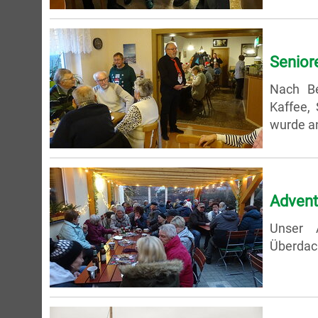
Senior
Nach Be
Kaffee,
wurde an
Advent
Unser 
Überdach