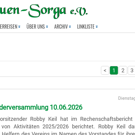
LERREISEN
ÜBER UNS
ARCHIV
LINKLISTE
<
1
2
3
Dienstag
ederversammlung 10.06.2026
orsitzender Robby Keil hat im Rechenschaftsbericht
l von Aktivitäten 2025/2026 berichtet. Robby Keil da
n Helfern des Vereins im Namen des Vorstandes für ihre