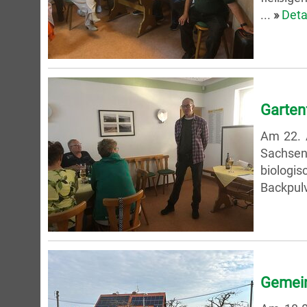
...
»
Deta
Garten
Am 22. 
Sachsen
biologis
Backpulv
Gemein