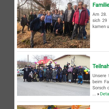
Famili
Am 28. 
sich 29
kamen un
Teilna
Unsere 
beim Fa
Sorsch 
...
»
Deta