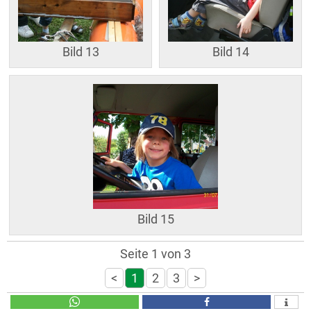
Bild 13
Bild 14
Bild 15
Seite 1 von 3
<
1
2
3
>