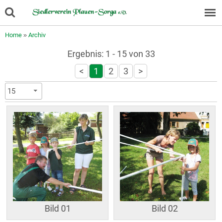
Home
»
Archiv
Ergebnis: 1 - 15 von 33
<
1
2
3
>
15
Bild 01
Bild 02