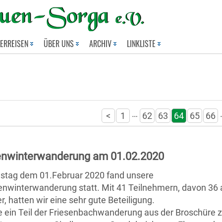
LERREISEN
ÜBER UNS
ARCHIV
LINKLISTE
…
<
1
62
63
64
65
66
enwinterwanderung am 01.02.2020
tag dem 01.Februar 2020 fand unsere
enwinterwanderung statt. Mit 41 Teilnehmern, davon 36 
, hatten wir eine sehr gute Beteiligung.
 ein Teil der Friesenbachwanderung aus der Broschüre