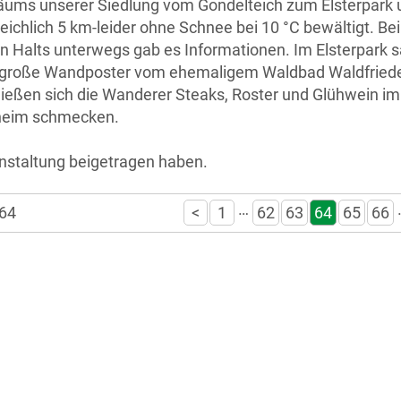
äums unserer Siedlung vom Gondelteich zum Elsterpark 
reichlich 5 km-leider ohne Schnee bei 10 °C bewältigt. Bei
 Halts unterwegs gab es Informationen. Im Elsterpark s
 große Wandposter vom ehemaligem Waldbad Waldfriede
ließen sich die Wanderer Steaks, Roster und Glühwein im
heim schmecken.
anstaltung beigetragen haben.
…
 64
<
1
62
63
64
65
66