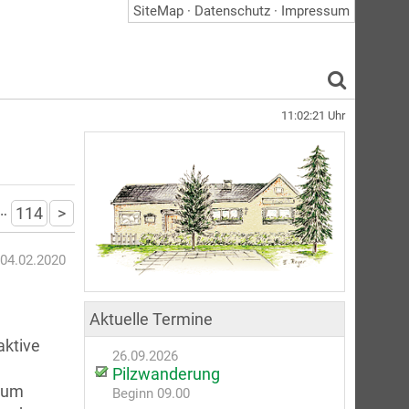
SiteMap
·
Datenschutz
·
Impressum
11:02:21
Uhr
…
114
>
04.02.2020
Aktuelle Termine
aktive
26.09.2026
Pilzwanderung
 zum
Beginn 09.00